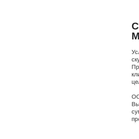
С
М
Ус
ск
Пр
кл
це
О
Вы
су
пр