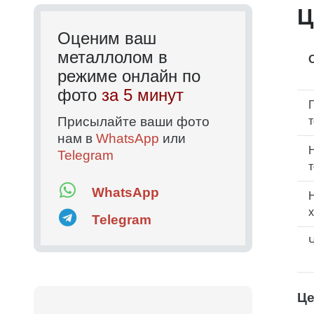
Ц
Оценим ваш
металлолом в
режиме онлайн по
фото
за 5 минут
Г
Присылайте ваши фото
нам в
WhatsApp
или
Н
Telegram
WhatsApp
Н
х
Telegram
Ч
Це