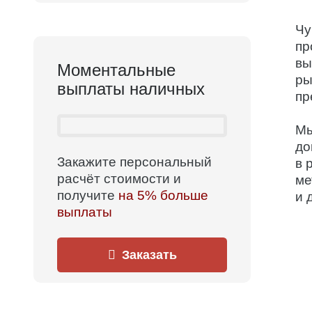
Чу
пр
вы
Моментальные
ры
выплаты наличных
пр
Мы
до
Закажите персональный
в 
расчёт стоимости и
ме
получите
на 5% больше
и 
выплаты
Заказать