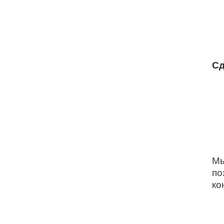
Сд
Мы
по
ко