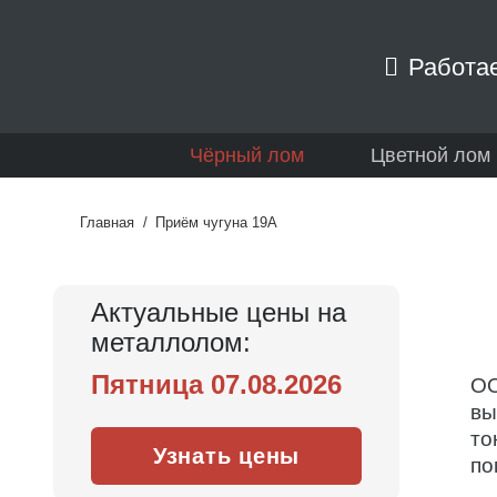
Работае
Чёрный лом
Цветной лом
Главная
/
Приём чугуна 19А
Актуальные цены на
металлолом:
Пятница 07.08.2026
О
вы
то
Узнать цены
по