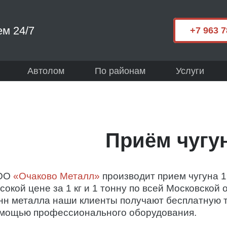
м 24/7
+7 963 7
Автолом
По районам
Услуги
Приём чугу
ОО
«Очаково Металл»
производит прием чугуна 1
сокой цене за 1 кг и 1 тонну по всей Московской 
нн металла наши клиенты получают бесплатную т
мощью профессионального оборудования.