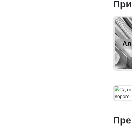
При
Пре