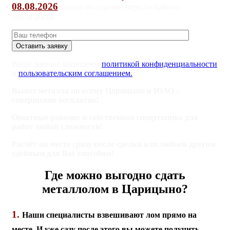
08.08.2026
можно по ссылке: https://ochakovo-
met.ru/prices/
Ваши данные защищены
политикой конфиденциальности
и
пользовательским соглашением.
Вывоз металла по всему Царицыно и ЮАО –
совершенно бесплатно!
Опытные рабочие и собственная спецтехника для
работ любой сложности!
Расчёт на месте сразу после сделки или любым другим
удобным для Вас способом!
Где можно выгодно сдать
металлолом в Царицыно?
1.
Наши специалисты взвешивают лом прямо на
месте. И уже сазу после этого вы можете получить