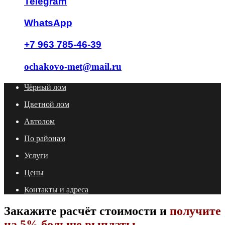
Telegram
WhatsApp
+7 963 785-46-39
ochakovo-met@mail.ru
Чёрный лом
Цветной лом
Автолом
По районам
Услуги
Цены
Контакты и адреса
Закажите расчёт стоимости и
получите
на 5% больше выплаты