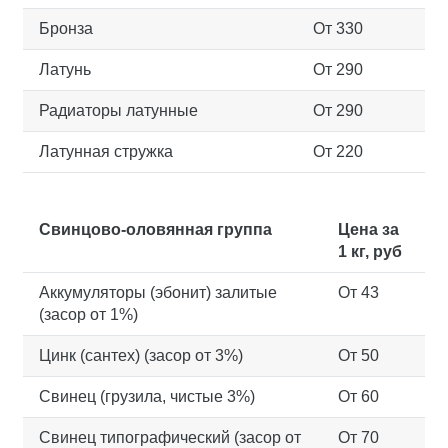
Бронза
От 330
Латунь
От 290
Радиаторы латунные
От 290
Латунная стружка
От 220
Свинцово-оловянная группа
Цена за
1 кг, руб
Аккумуляторы (эбонит) залитые
От 43
(засор от 1%)
Цинк (сантех) (засор от 3%)
От 50
Свинец (грузила, чистые 3%)
От 60
Свинец типографический (засор от
От 70