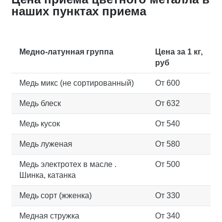
наших пунктах приема
Медно-латунная группа
Цена за 1 кг,
руб
Медь микс (не сортированный)
От 600
Медь блеск
От 632
Медь кусок
От 540
Медь луженая
От 580
Медь электротех в масле .
От 500
Шинка, катанка
Медь сорт (жженка)
От 330
Медная стружка
От 340